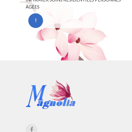
ÂGÉES
1